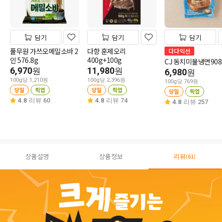
담기
담기
담기
풀무원 가쓰오메밀소바 2
다향 훈제오리
다다익선
인 576.8g
400g+100g
CJ 동치미물냉면908
6,970
11,980
원
원
6,980
원
100g당 1,210원
100g당 2,396원
100g당 769원
당일
픽업
당일
픽업
당일
픽업
4.8
리뷰 60
4.8
리뷰 74
4.8
리뷰 257
상품설명
상품정보
리뷰
(61)