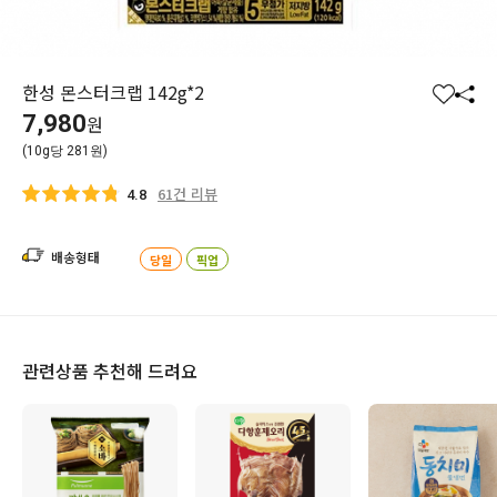
한성 몬스터크랩 142g*2
찜
공
7,980
원
하
유
(10g당 281원)
기
하
기
61건 리뷰
4.8
배송형태
당일
픽업
관련상품 추천해 드려요