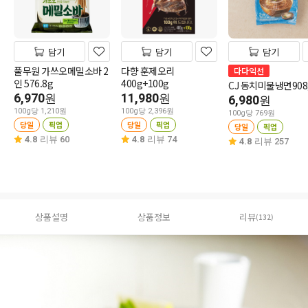
담기
담기
담기
풀무원 가쓰오메밀소바 2
다향 훈제오리
다다익선
인 576.8g
400g+100g
CJ 동치미물냉면908
6,970
11,980
원
원
6,980
원
100g당 1,210원
100g당 2,396원
100g당 769원
당일
픽업
당일
픽업
당일
픽업
4.8
리뷰 60
4.8
리뷰 74
4.8
리뷰 257
상품설명
상품정보
리뷰
(132)