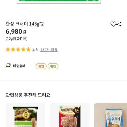
한성 크래미 145g*2
찜
공
6,980
원
하
유
(10g당 241원)
기
하
기
132건 리뷰
4.8
배송형태
당일
픽업
관련상품 추천해 드려요