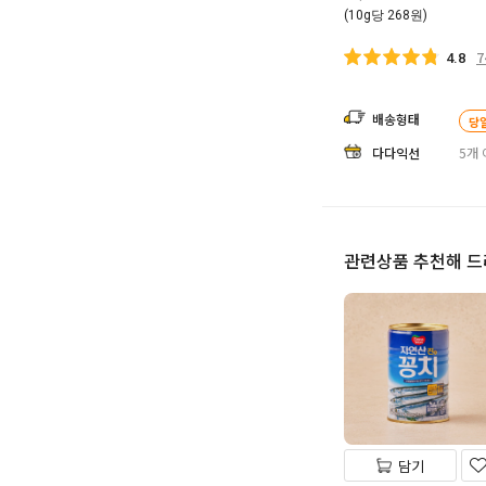
(10g당 268원)
7
4.8
배송형태
당
다다익선
5개 
관련상품 추천해 
담기