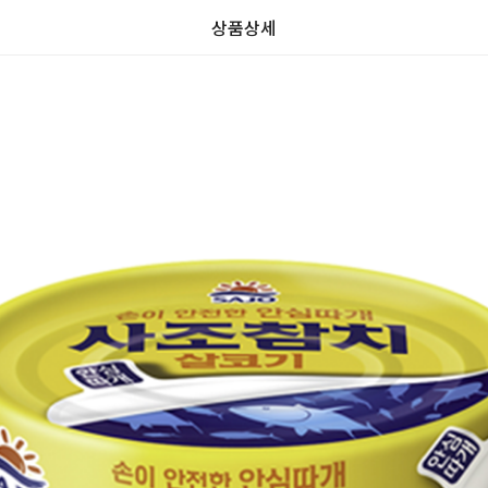
상품상세
가
가
할
별
할
별
인
5
인
5
격
격
전
개
전
개
가
만
가
만
격
점
격
점
중
중