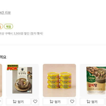
4건 리뷰
일
픽업
이상 구매시 3,900원 할인 (참치 행사)
드려요
담기
담기
담기