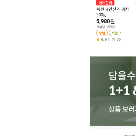
연계할인
동원 자연산 진 꽁치
300g
5,980
원
10g당 199원
당일
픽업
4.9
리뷰 35