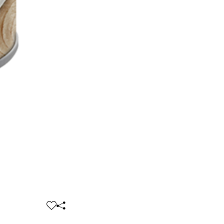
찜
공
하
유