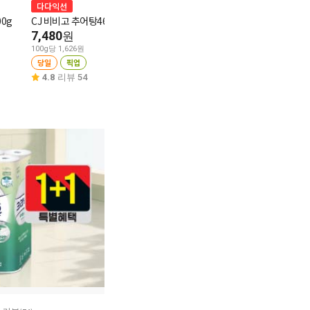
다다익선
연계할인
다다익선
00g
CJ 비비고 추어탕460g
동원 양반 쇠고기죽 420g
CJ 비비고 황태
국 460g
7,480
4,980
원
원
5,590
원
100g당 1,626원
100g당 1,186원
당일
픽업
당일
픽업
100g당 1,215원
당일
픽업
4.8
리뷰 54
4.9
리뷰 85
4.7
리뷰 19