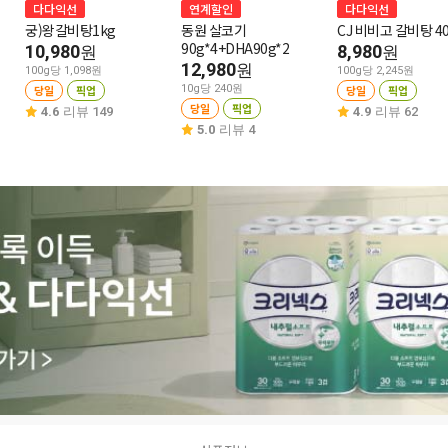
다다익선
연계할인
다다익선
궁)왕갈비탕1kg
동원 살코기
CJ 비비고 갈비탕 4
90g*4+DHA90g*2
10,980
8,980
원
원
12,980
원
100g당 1,098원
100g당 2,245원
당일
픽업
10g당 240원
당일
픽업
당일
픽업
4.6
리뷰 149
4.9
리뷰 62
5.0
리뷰 4