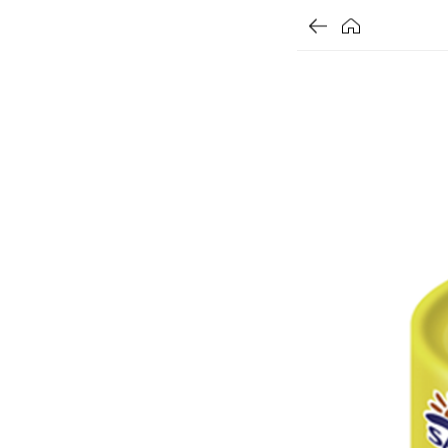
가
가
가
할
별
할
별
할
별
인
5
인
5
인
5
격
격
격
전
개
전
개
전
개
가
만
가
만
가
만
격
점
격
점
격
점
중
중
중