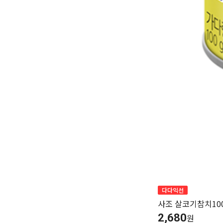
다다익선
사조 살코기참치10
2,680
원