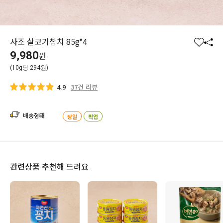
사조 살코기참치 85g*4
찜
공
9,980
원
하
유
(10g당 294원)
기
하
기
37건 리뷰
4.9
배송형태
당일
픽업
관련상품 추천해 드려요