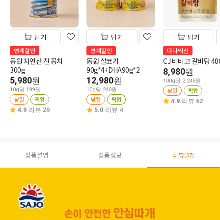
담기
담기
담기
연계할인
연계할인
다다익선
동원 자연산 진 꽁치
동원 살코기
CJ 비비고 갈비탕 40
300g
90g*4+DHA90g*2
8,980
원
5,980
12,980
원
원
100g당 2,245원
10g당 199원
10g당 240원
당일
픽업
당일
픽업
당일
픽업
4.9
리뷰 62
4.9
리뷰 29
5.0
리뷰 4
상품설명
상품정보
리뷰
(37)