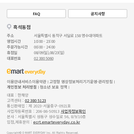
FAQ
공지사항
흑석동점
주소
서울특별시 동작구 서달로 158 명수대아파트
영업시간
10:00 - 23:00
주문가능시간
00:00 - 24:00
휴점일
08/09(일),08/23(일)
대표번호
02 380 5060
이용안내
서비스이용약관
고정형 영상정보처리기기운영·관리방침
개인정보 처리방침
청소년 보호 정책
대표 : 한채양
고객센터 :
02 380 5123
통신판매업 : 제 2023-서울중구-0921호
사업자등록번호 : 206-86-50913
사업자정보확인
본사 : 서울특별시 성동구 성수일로 56, 8/9/10층
입점,제휴문의 :
ecrt.emarteveryday.co.kr
Copyright© E-MART EVERYDAY Inc. All Rights Reserved.