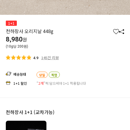
1+1
천하장사 오리지날 448g
찜
공
8,980
원
하
유
(10g당 200원)
기
하
기
145건 리뷰
4.9
배송형태
당일
픽업
1+1 할인
"
2개
"씩 담으셔야 1+1 적용됩니다
천하장사 1+1 (교차가능)