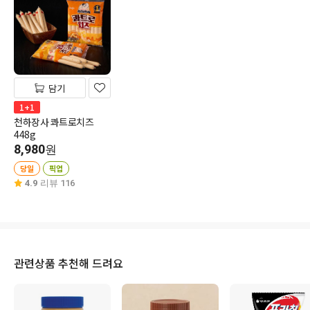
담기
1+1
천하장사 콰트로치즈
448g
8,980
원
당일
픽업
4.9
리뷰 116
관련상품 추천해 드려요