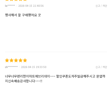
lo******
2026-04-15 21:40:56
신고 / 차단
행사해서 잘 구매했어요 굿
sh********
2026-04-15 19:33:50
신고 / 차단
너무너무편리한이마트에브리데이~~~ 할인쿠폰도자주발급해주시고 문앞까
지신속배송감사합니다~~~!!