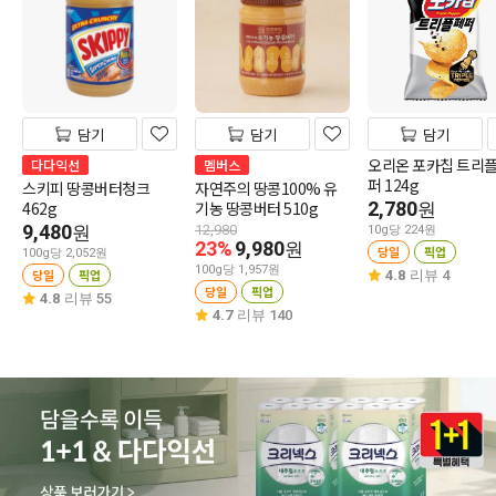
담기
담기
담기
오리온 포카칩 트리
다다익선
멤버스
퍼 124g
스키피 땅콩버터청크
자연주의 땅콩100% 유
462g
기농 땅콩버터 510g
2,780
원
9,480
원
12,980
10g당 224원
23%
9,980
원
당일
픽업
100g당 2,052원
100g당 1,957원
당일
픽업
4.8
리뷰 4
당일
픽업
4.8
리뷰 55
4.7
리뷰 140