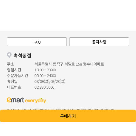
FAQ
공지사항
흑석동점
주소
서울특별시 동작구 서달로 158 명수대아파트
영업시간
10:00 - 23:00
주문가능시간
00:00 - 24:00
휴점일
08/09(일),08/23(일)
대표번호
02 380 5060
이용안내
서비스이용약관
고정형 영상정보처리기기운영·관리방침
구매하기
개인정보 처리방침
청소년 보호 정책
대표 : 한채양
고객센터 :
02 380 5123
통신판매업 : 제 2023-서울중구-0921호