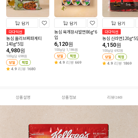
담기
담기
담기
농심 육개장사발면86g*6
다다익선
다다익선
입
농심 올리브짜파게티
농심 신라면120g*5
140g*5입
6,120
원
4,150
원
4,980
원
100g당 1,186원
100g당 692원
당일
픽업
100g당 698원
당일
픽업
당일
픽업
4.9
리뷰 669
4.9
리뷰 1869
4.9
리뷰 1680
상품설명
상품정보
리뷰
(160)