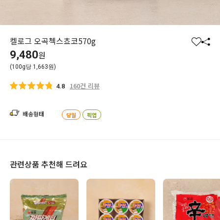
켈로그 오곡첵스쵸코570g
찜
공
9,480
원
하
유
(100g당 1,663원)
기
하
기
160건 리뷰
4.8
배송형태
당일
픽업
관련상품 추천해 드려요