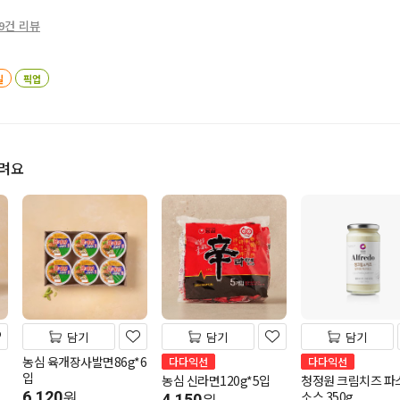
9건 리뷰
일
픽업
드려요
담기
담기
담기
농심 육개장사발면86g*6
다다익선
다다익선
입
농심 신라면120g*5입
청정원 크림치즈 파
6,120
소스 350g
원
4,150