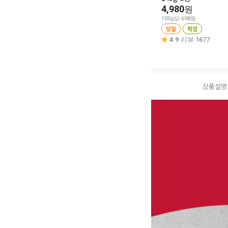
4,980
원
100g당 698원
당일
픽업
4.9
리뷰 1677
상품설명