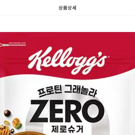
상품상세
가
가
할
별
할
별
인
5
인
5
격
격
전
개
전
개
가
만
가
만
격
점
격
점
중
중