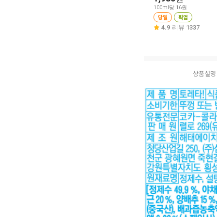
100ml당 16원
당일
픽업
4.9
리뷰 1337
상품설명