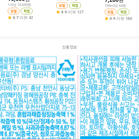
원
1개당 10,600원
당일
픽업
100ml당 60원
당일
픽업
당일
픽업
4.9
리뷰 127
4.7
리뷰 42
4.9
리뷰 160
상품정보