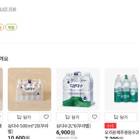
13건 리뷰
일
픽업
드려요
담기
담기
담기
네
삼다수 500ml*20(무라
삼다수2L*6(무라벨)
1+1
벨)
6,900
오리온제주용암수2L
원
10,600
원
7,200
100ml당 57원