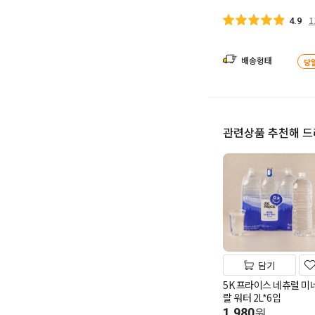
1
4.9
배송형태
당
관련상품 추천해 
담기
5K 프라이스 네츄럴 미
랄 워터 2L*6입
1,980
원