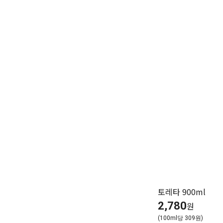
토레타 900ml
2,780
원
(100ml당 309원)