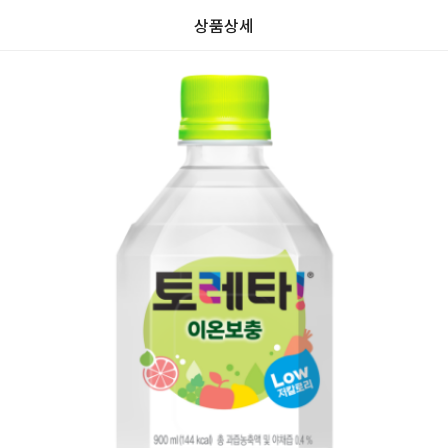
상품상세
가
가
할
별
할
별
인
5
인
5
격
격
전
개
전
개
가
만
가
만
격
점
격
점
중
중