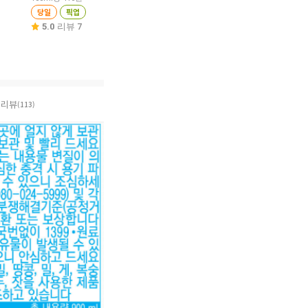
원
당일
픽업
당일
픽업
100ml당 265원
당일
픽업
5.0
리뷰 7
4.9
리뷰 631
4.9
리뷰 92
리뷰
(113)