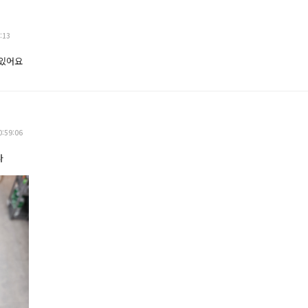
:13
맛있어요
0:59:06
다