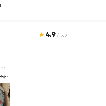
내
4.9
/ 5.0
5:37
매했어요