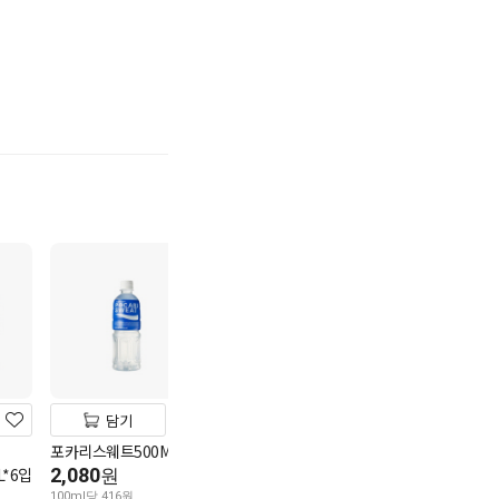
기
담기
담기
담기
포카리스웨트500ML
코카콜라 1.8L
다다익선
*6입
2,080
파워에이드마운틴1.5L
4,280
원
원
3,980
100ml당 416원
100ml당 238원