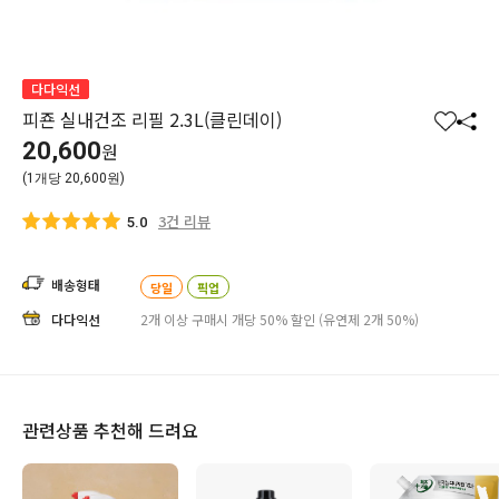
다다익선
피죤 실내건조 리필 2.3L(클린데이)
찜
공
20,600
원
하
유
(1개당 20,600원)
기
하
기
3건 리뷰
5.0
배송형태
당일
픽업
다다익선
2개 이상 구매시 개당 50% 할인 (유연제 2개 50%)
관련상품 추천해 드려요