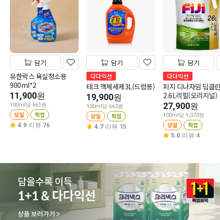
담기
담기
담기
유한락스 욕실청소용
다다익선
다다익선
900ml*2
테크 액체세제3L(드럼용)
피지 디나자임 딥클
11,900
2.6L리필(오리지널)
원
19,900
원
27,900
원
100ml당 661원
100ml당 663원
당일
픽업
당일
픽업
100ml당 1,073원
당일
픽업
4.9
리뷰 76
4.7
리뷰 15
5.0
리뷰 4