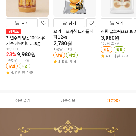
담기
담기
담기
오리온 포카칩 트리플페
삼립 꿀호떡요요 192
멤버스
퍼 124g
자연주의 땅콩100% 유
3,980
원
기농 땅콩버터 510g
2,780
원
10g당 207원
12,980
10g당 224원
당일
픽업
23%
9,980
원
당일
픽업
4.8
리뷰 729
100g당 1,957원
4.8
리뷰 4
당일
픽업
4.7
리뷰 140
상품설명
상품정보
리뷰
(65)