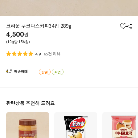
크라운 쿠크다스커피34입 289g
찜
공
4,500
원
하
유
(10g당 156원)
기
하
기
65건 리뷰
4.9
배송형태
당일
픽업
관련상품 추천해 드려요