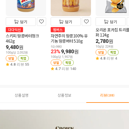
담기
담기
담기
오리온 포카칩 트리
다다익선
멤버스
퍼 124g
스키피 땅콩버터청크
자연주의 땅콩100% 유
462g
기농 땅콩버터 510g
2,780
원
9,480
원
12,980
10g당 224원
23%
9,980
원
당일
픽업
100g당 2,052원
100g당 1,957원
당일
픽업
4.8
리뷰 4
당일
픽업
4.8
리뷰 55
4.7
리뷰 140
상품설명
상품정보
리뷰
(188)