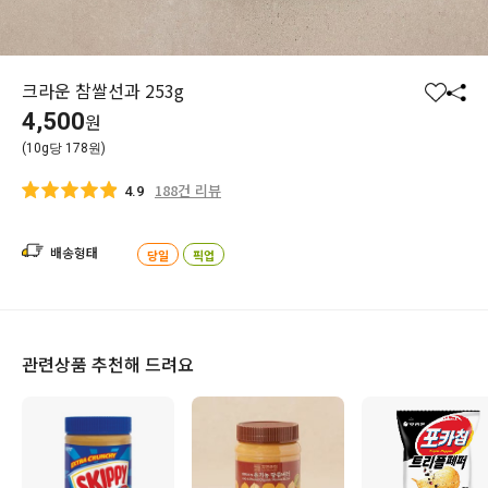
크라운 참쌀선과 253g
찜
공
4,500
원
하
유
(10g당 178원)
기
하
기
188건 리뷰
4.9
배송형태
당일
픽업
관련상품 추천해 드려요