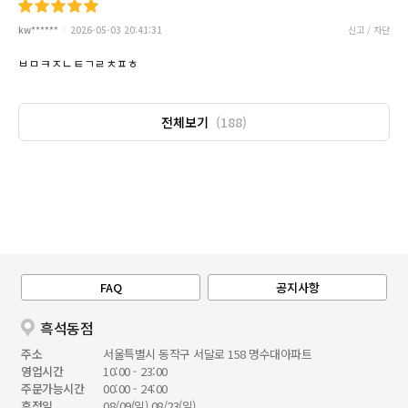
kw******
2026-05-03 20:41:31
신고 / 차단
ㅂㅁㅋㅈㄴㅌㄱㄹㅊㅍㅎ
전체보기
(188)
FAQ
공지사항
흑석동점
주소
서울특별시 동작구 서달로 158 명수대아파트
영업시간
10:00 - 23:00
주문가능시간
00:00 - 24:00
휴점일
08/09(일),08/23(일)