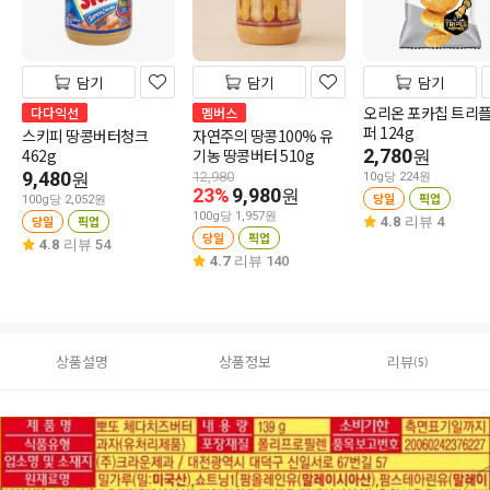
담기
담기
담기
오리온 포카칩 트리
다다익선
멤버스
퍼 124g
스키피 땅콩버터청크
자연주의 땅콩100% 유
462g
기농 땅콩버터 510g
2,780
원
9,480
원
12,980
10g당 224원
23%
9,980
원
당일
픽업
100g당 2,052원
100g당 1,957원
당일
픽업
4.8
리뷰 4
당일
픽업
4.8
리뷰 54
4.7
리뷰 140
상품설명
상품정보
리뷰
(5)