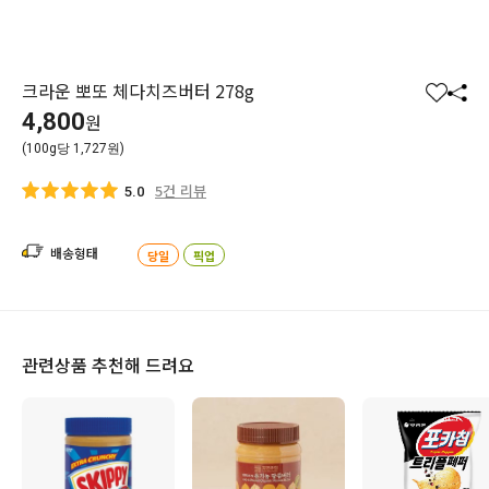
크라운 뽀또 체다치즈버터 278g
찜
공
4,800
원
하
유
(100g당 1,727원)
기
하
기
5건 리뷰
5.0
배송형태
당일
픽업
관련상품 추천해 드려요