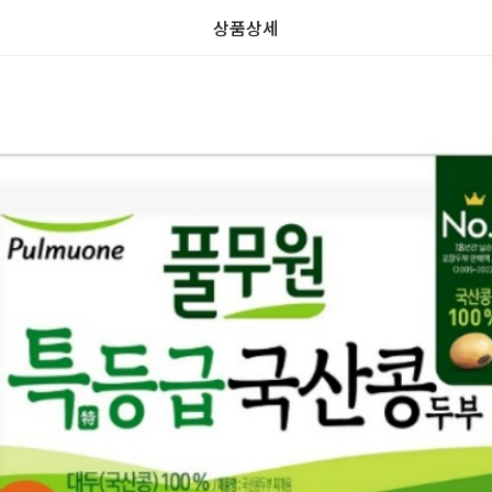
상품상세
가
가
할
별
할
별
인
5
인
5
격
격
전
개
전
개
가
만
가
만
격
점
격
점
중
중