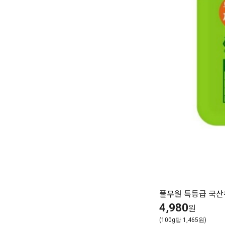
풀무원 특등급 국산두
4,980
원
(100g당 1,465원)