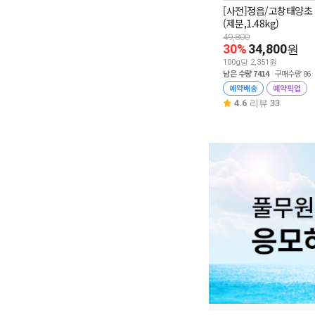
[사전]정읍/고창태양초
(제분,1.48kg)
49,800
30%
34,800
원
100g당 2,351원
남은 수량 7414
구매수량 86
예약배송
예약픽업
4.6
리뷰 33