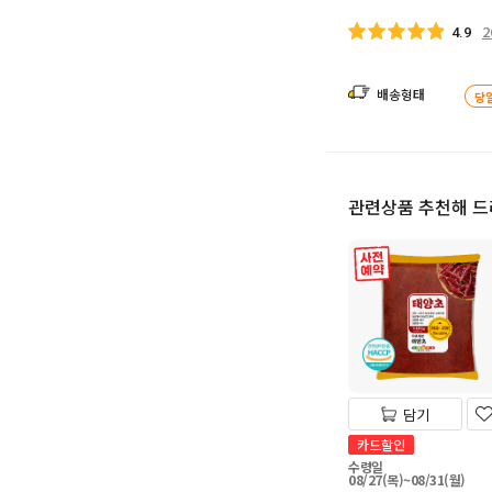
2
4.9
배송형태
당
관련상품 추천해 
사전 예약
담기
카드할인
수령일
08/27(목)~08/31(월)