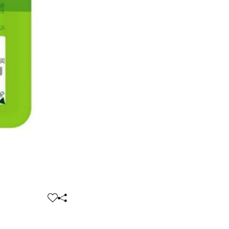
찜
공
하
유
기
하