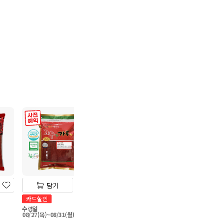
기
사전 예약
사전 예약
담기
담기
담기
카드할인
1+1
카드할인
수령일
자연촌 국산콩 맛있는두
수령일
08/27(목)~08/31(월)
08/27(목)~08/31
부 300g