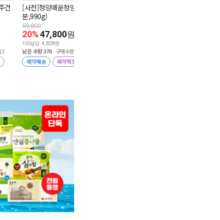
영주건
[사전]청양매운청양초(제
[사전]청양햇살
3,980
원
분,990g)
분,1.48kg)
100g당 1,327원
59,800
59,800
당일
픽업
20%
47,800
20%
47,800
원
4.8
리뷰 793
100g당 4,828원
100g당 3,230원
13
남은 수량 370
구매수량 5
남은 수량 1246
구매
예약배송
예약픽업
예약배송
예약
5.0
리뷰 4