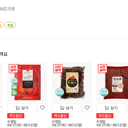
66건 리뷰
일
픽업
드려요
사전 예약
사전 예약
사전 예약
담기
담기
담기
카드할인
카드할인
카드할인
수령일
수령일
수령일
08/27(목)~08/31(월)
08/27(목)~08/31(월)
08/27(목)~08/31(월)