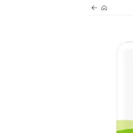
가
할
가
가
할
별
할
별
할
별
인
5
인
5
인
5
격
인
격
격
전
개
전
개
전
개
율
가
만
가
만
가
만
격
점
격
점
격
점
중
중
중