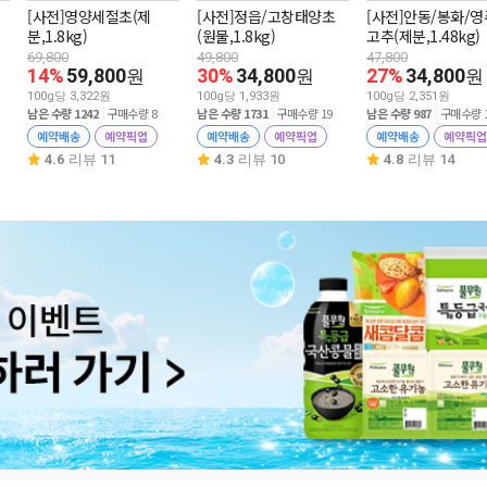
[사전]영양세절초(제
[사전]정읍/고창태양초
[사전]안동/봉화/
분,1.8kg)
(원물,1.8kg)
고추(제분,1.48kg)
69,800
49,800
47,800
14%
59,800
30%
34,800
27%
34,800
원
원
원
100g당 3,322원
100g당 1,933원
100g당 2,351원
남은 수량 1242
구매수량 8
남은 수량 1731
구매수량 19
남은 수량 987
구매수량 
예약배송
예약픽업
예약배송
예약픽업
예약배송
예약픽업
4.6
리뷰 11
4.3
리뷰 10
4.8
리뷰 14