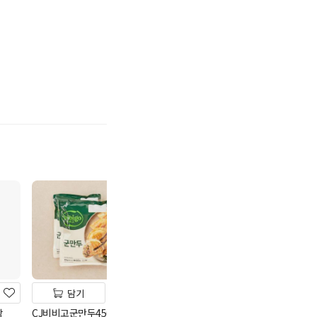
기
담기
담기
담기
창
CJ비비고군만두450g*2
CJ 고메 모짜
연계할인