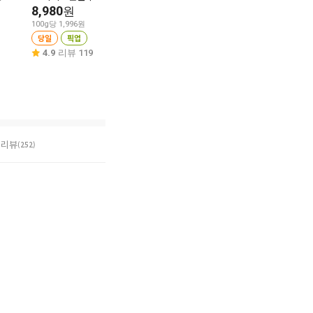
300g
8,980
동원 딤섬 부추창펀 550g
원
8,980
원
7,980
원
100g당 1,996원
당일
픽업
100g당 2,993원
100g당 1,451원
당일
픽업
당일
픽업
4.9
리뷰 119
5.0
리뷰 2
5.0
리뷰 14
리뷰
(252)