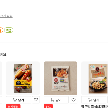
52건 리뷰
일
픽업
드려요
담기
담기
담기
달구벌 즉석돼지막
연계할인
1+1