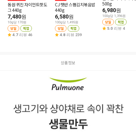
500g
동원 퀴진 자이언트핫도
CJ 햇반 스팸김치볶음밥
그 440g
440g
6,980
원
7,480
6,580
원
원
100g당 1,396원
당일
픽업
10g당 170원
100g당 1,495원
당일
픽업
당일
픽업
5.0
리뷰 4
4.7
리뷰 46
4.8
리뷰 239
상품정보