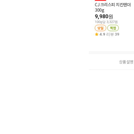
CJ 크리스피 치킨텐더
300g
9,980
원
100g당 3,327원
당일
픽업
4.9
리뷰 39
상품설명