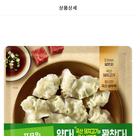
상품상세
가
가
할
별
할
별
인
5
인
5
격
격
전
개
전
개
가
만
가
만
격
점
격
점
중
중