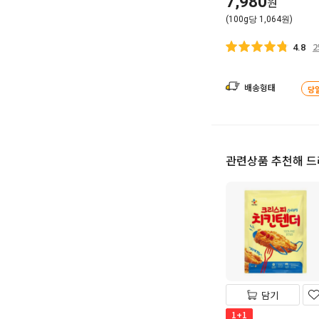
7,980
원
(100g당 1,064원)
2
4.8
배송형태
당
관련상품 추천해 
담기
1+1