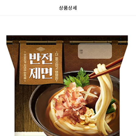
상품상세
가
가
할
별
할
별
인
5
인
5
격
격
전
개
전
개
가
만
가
만
격
점
격
점
중
중