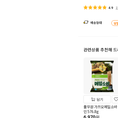
1
4.9
배송형태
당
관련상품 추천해 
담기
풀무원 가쓰오메밀소바 
인 576.8g
6,970
원