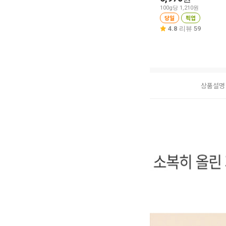
100g당 1,210원
당일
픽업
4.8
리뷰 59
상품설명