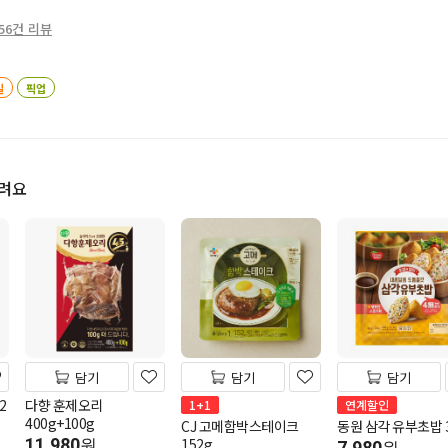
56건 리뷰
일
픽업
드려요
담기
담기
담기
2
다향 훈제오리
1+1
연계할인
400g+100g
CJ 고메함박스테이크
동원 삼각 유부초밥 3
11,980
152g
원
7,980