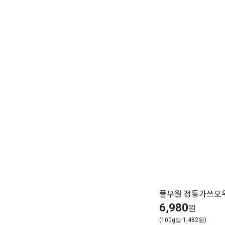
풀무원 정통가쓰오우
6,980
원
(100g당 1,482원)