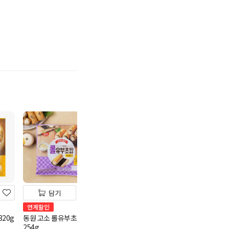
기
담기
담기
담기
CJ비비고 총각김치 900g
연계할인
멤버스
카드
20g
동원 고소 롤유부초밥
15,900
피코크 녹두삼계탕
원
254g
10,980
100g당 1,767원