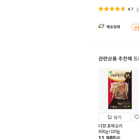
3
4.7
배송형태
당
관련상품 추천해 
담기
다향 훈제오리
400g+100g
11,980
원