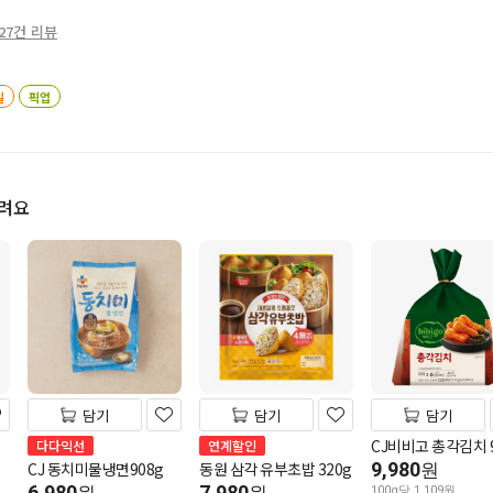
27건 리뷰
일
픽업
드려요
담기
담기
담기
CJ비비고 총각김치 9
다다익선
연계할인
CJ 동치미물냉면908g
동원 삼각 유부초밥 320g
9,980
원
6,980
7,980
100g당 1,109원