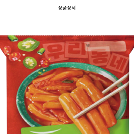
상품상세
가
가
할
별
할
별
인
5
인
5
격
격
전
개
전
개
가
만
가
만
격
점
격
점
중
중