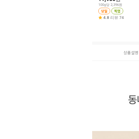
100g당 2,396원
당일
픽업
4.8
리뷰 74
상품설명