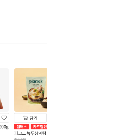
기
담기
담기
담기
00g
피코크 정통방식 훈제오
멤버스
카드할인
다다익선
리 450g
피코크 녹두삼계탕 900g
CJ 함흥비빔냉면4
9,980
원
6,980
10,980