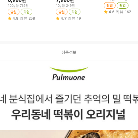
원
원
당일
픽업
100g당 769원
10g당 249원
당일
픽업
당일
픽업
4.6
리뷰 162
4.8
리뷰 258
4.7
리뷰 19
상품정보