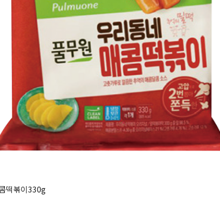
콤떡볶이330g