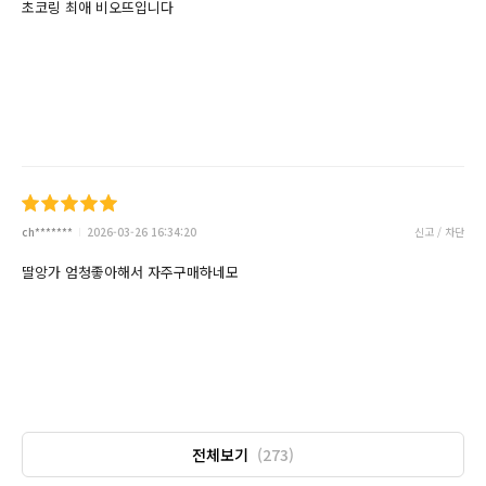
초코링 최애 비오뜨입니다
ch*******
2026-03-26 16:34:20
신고 / 차단
딸앙가 엄청좋아해서 자주구매하네모
전체보기
(273)