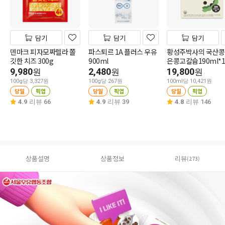
담기
담기
담기
덴마크 피자모짜렐라 쫄
파스퇴르 1A 플러스 우유
황성주박사의 국산콩
깃한 치즈 300g
900ml
은콩고칼슘190ml*1
9,980
2,480
19,800
원
원
원
100g당 3,327원
100g당 267원
100ml당 10,421원
당일
픽업
당일
픽업
당일
픽업
4.9
리뷰 66
4.9
리뷰 39
4.8
리뷰 146
상품설명
상품정보
리뷰
(273)