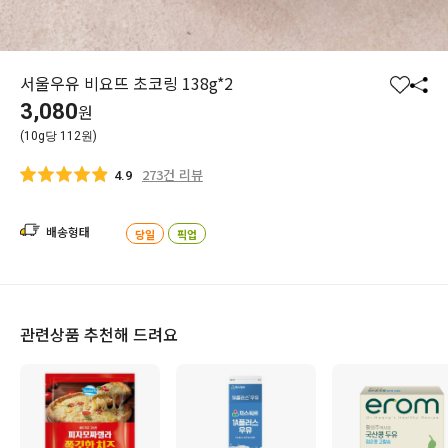
서울우유 비요뜨 초코링 138g*2
찜
공
3,080
원
하
유
(10g당 112원)
기
하
기
273건 리뷰
4.9
배송형태
당일
픽업
관련상품 추천해 드려요