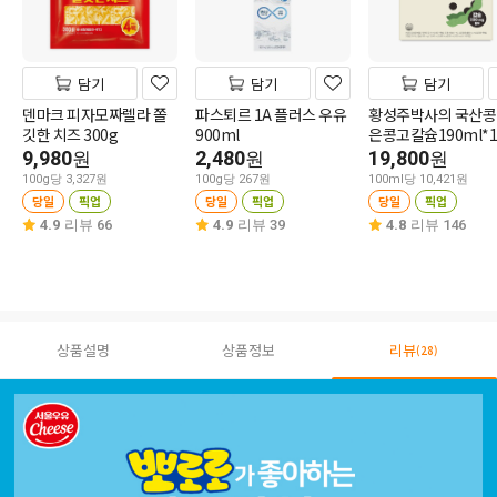
담기
담기
담기
덴마크 피자모짜렐라 쫄
파스퇴르 1A 플러스 우유
황성주박사의 국산콩
깃한 치즈 300g
900ml
은콩고칼슘190ml*1
9,980
2,480
19,800
원
원
원
100g당 3,327원
100g당 267원
100ml당 10,421원
당일
픽업
당일
픽업
당일
픽업
4.9
리뷰 66
4.9
리뷰 39
4.8
리뷰 146
상품설명
상품정보
리뷰
(28)