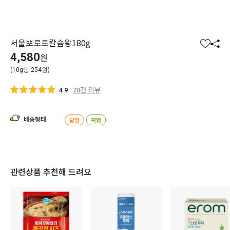
서울뽀로로칼슘왕180g
찜
공
4,580
원
하
유
(10g당 254원)
기
하
기
28건 리뷰
4.9
배송형태
당일
픽업
관련상품 추천해 드려요