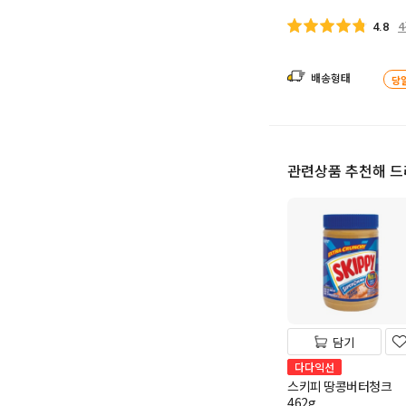
4.8
배송형태
당
관련상품 추천해 
담기
다다익선
스키피 땅콩버터청크
462g