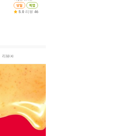
당일
픽업
10g당 139원
10g당 220원
당일
픽업
당일
픽업
5.0
리뷰 46
4.8
리뷰 139
4.8
리뷰 149
리뷰
(4)