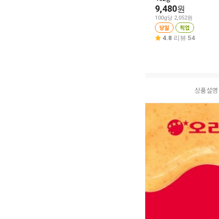
9,480
원
100g당 2,052원
당일
픽업
4.8
리뷰 54
상품설명