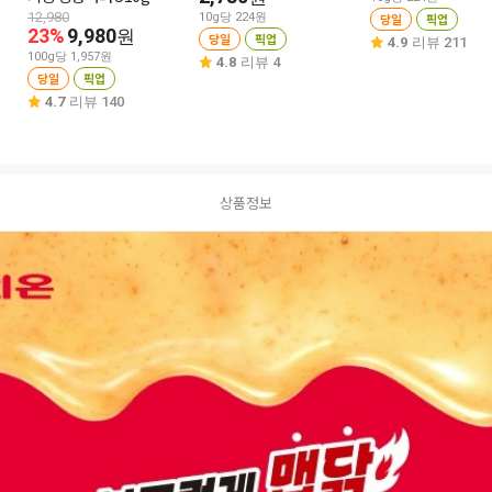
12,980
10g당 224원
당일
픽업
23%
9,980
원
당일
픽업
4.9
리뷰 211
100g당 1,957원
4.8
리뷰 4
당일
픽업
4.7
리뷰 140
상품정보