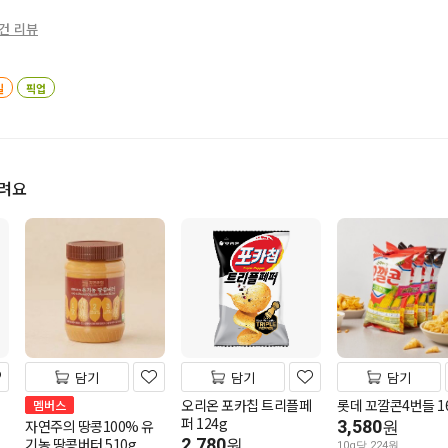
4건 리뷰
일
픽업
드려요
담기
담기
담기
오리온 포카칩 트리플페
롯데 꼬깔콘4번들 1
멤버스
퍼 124g
자연주의 땅콩100% 유
3,580
원
기농 땅콩버터 510g
2,780
원
10g당 224원