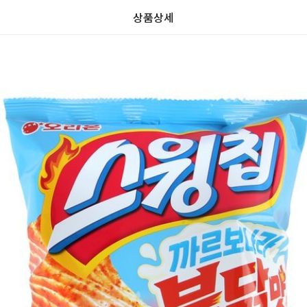
상품상세
가
가
할
별
할
별
인
5
인
5
격
격
전
개
전
개
가
만
가
만
격
점
격
점
중
중