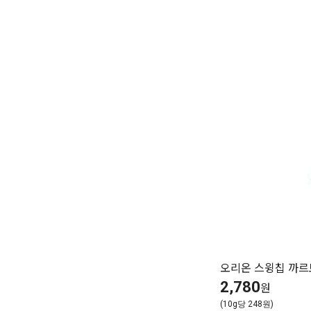
오리온 스윙칩 까르
2,780
원
(10g당 248원)