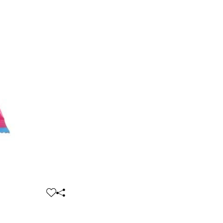
찜
공
하
유
기
하