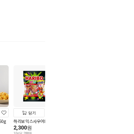
기
담기
담기
담기
60g
하리보 믹스사우어80g
크라운 고소한땅콩샌드
포테토칩 오리지
279g
150g
2,300
원
3,880
3,300
원
원
10g당 288원