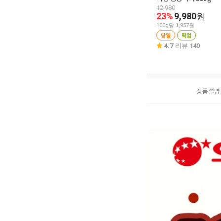
12,980
23%
9,980
원
100g당 1,957원
당일
픽업
4.7
리뷰 140
상품설명