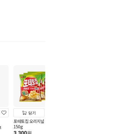
기
담기
담기
담기
포테토칩 오리지널 3번들
롯데 꼬깔콘4번들 160g
오리온 오징어땅
150g
294g
크
3,580
원
3,300
3,580
원
원
10g당 224원