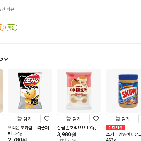
7건 리뷰
일
픽업
드려요
담기
담기
담기
오리온 포카칩 트리플페
삼립 꿀호떡요요 192g
다다익선
퍼 124g
3,980
스키피 땅콩버터청
원
2,780
462g
원
10g당 207원