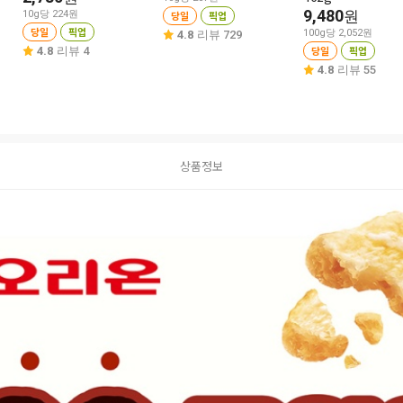
9,480
원
10g당 224원
당일
픽업
당일
픽업
100g당 2,052원
4.8
리뷰 729
당일
픽업
4.8
리뷰 4
4.8
리뷰 55
상품정보