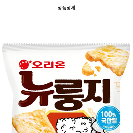
상품상세
가
가
할
별
할
별
인
5
인
5
격
격
전
개
전
개
가
만
가
만
격
점
격
점
중
중