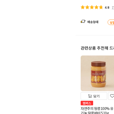
7
4.8
배송형태
당
관련상품 추천해 
담기
멤버스
자연주의 땅콩100% 유
기농 땅콩버터 510g