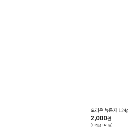
오리온 뉴룽지 124
2,000
원
(10g당 161원)