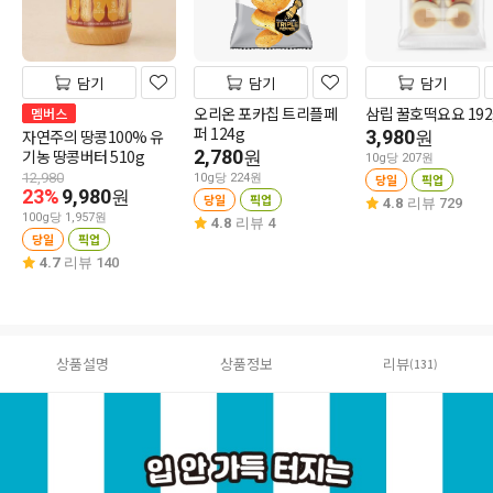
담기
담기
담기
오리온 포카칩 트리플페
삼립 꿀호떡요요 192
멤버스
퍼 124g
자연주의 땅콩100% 유
3,980
원
기농 땅콩버터 510g
2,780
원
10g당 207원
12,980
10g당 224원
당일
픽업
23%
9,980
원
당일
픽업
4.8
리뷰 729
100g당 1,957원
4.8
리뷰 4
당일
픽업
4.7
리뷰 140
상품설명
상품정보
리뷰
(131)