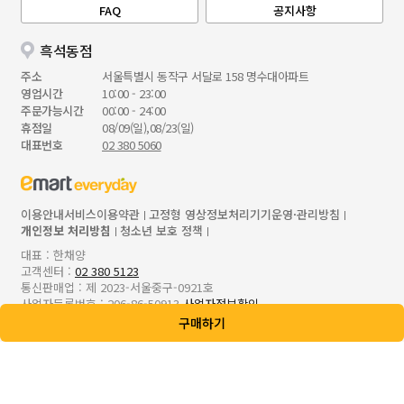
FAQ
공지사항
흑석동점
주소
서울특별시 동작구 서달로 158 명수대아파트
영업시간
10:00 - 23:00
주문가능시간
00:00 - 24:00
휴점일
08/09(일),08/23(일)
대표번호
02 380 5060
이용안내
서비스이용약관
고정형 영상정보처리기기운영·관리방침
개인정보 처리방침
청소년 보호 정책
대표 : 한채양
고객센터 :
02 380 5123
통신판매업 : 제 2023-서울중구-0921호
사업자등록번호 : 206-86-50913
사업자정보확인
본사 : 서울특별시 성동구 성수일로 56, 8/9/10층
구매하기
입점,제휴문의 :
ecrt.emarteveryday.co.kr
Copyright© E-MART EVERYDAY Inc. All Rights Reserved.