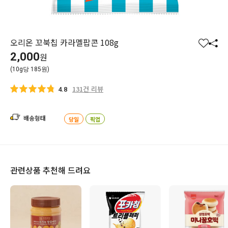
오리온 꼬북칩 카라멜팝콘 108g
찜
공
2,000
원
하
유
(10g당 185원)
기
하
기
131건 리뷰
4.8
배송형태
당일
픽업
관련상품 추천해 드려요