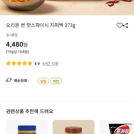
오리온 썬 핫스파이시 지퍼백 273g
찜
공
일시품절
하
유
기
하
4,480
원
기
(10g당 164원)
64건 리뷰
4.9
배송형태
당일
픽업
관련상품 추천해 드려요