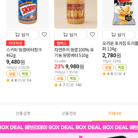
담기
담기
담기
오리온 포카칩 트리
다다익선
멤버스
퍼 124g
스키피 땅콩버터청크
자연주의 땅콩100% 유
462g
기농 땅콩버터 510g
2,780
원
9,480
원
12,980
10g당 224원
23%
9,980
원
당일
픽업
100g당 2,052원
100g당 1,957원
당일
픽업
4.8
리뷰 4
당일
픽업
4.8
리뷰 54
4.7
리뷰 140
상품설명
상품정보
리뷰
(64)