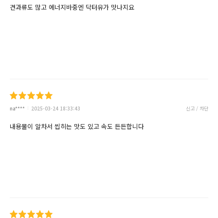
견과류도 많고 에너지바중엔 닥터유가 맛나지요
na****
2025-03-24 18:33:43
신고 / 차단
내용물이 알차서 씹히는 맛도 있고 속도 든든합니다