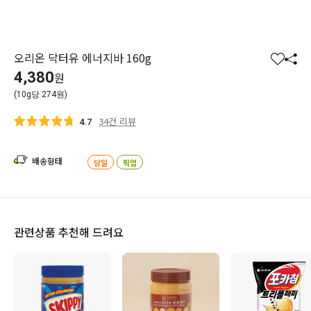
오리온 닥터유 에너지바 160g
찜
공
4,380
원
하
유
(10g당 274원)
기
하
기
34건 리뷰
4.7
배송형태
당일
픽업
관련상품 추천해 드려요