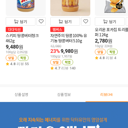
담기
담기
담기
오리온 포카칩 트리
다다익선
멤버스
퍼 124g
스키피 땅콩버터청크
자연주의 땅콩100% 유
462g
기농 땅콩버터 510g
2,780
원
9,480
원
12,980
10g당 224원
23%
9,980
원
당일
픽업
100g당 2,052원
100g당 1,957원
당일
픽업
4.8
리뷰 4
당일
픽업
4.8
리뷰 55
4.7
리뷰 140
상품설명
상품정보
리뷰
(34)