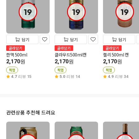
19
19
19
담기
담기
담기
골라담기
골라담기
골라담기
한맥 500ml
클라우드500ml캔
켈리 500ml 캔
2,170
2,170
2,170
원
원
원
픽업
픽업
픽업
4.7
리뷰 15
5.0
리뷰 14
4.9
리뷰 34
관련상품 추천해 드려요