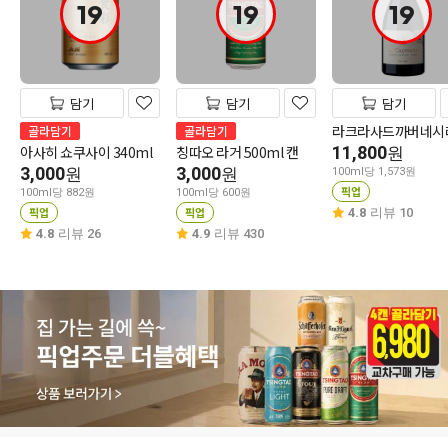
19
19
19
담기
담기
담기
라크라사드까버네시
골라담기
골라담기
아사히 쇼쿠사이 340ml
칭따오 라거 500ml 캔
11,800
원
3,000
3,000
원
원
100ml당 1,573원
픽업
100ml당 882원
100ml당 600원
픽업
픽업
4.8
리뷰 10
4.8
리뷰 26
4.9
리뷰 430