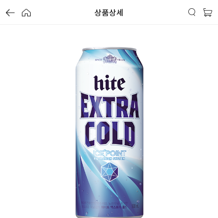
상품상세
가
가
가
할
별
할
별
할
별
인
5
인
5
인
5
격
격
격
전
개
전
개
전
개
가
만
가
만
가
만
격
점
격
점
격
점
중
중
중