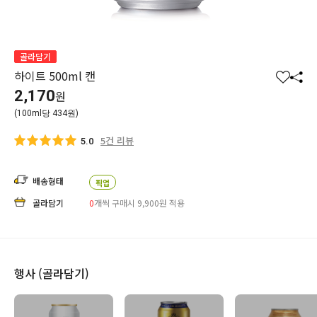
골라담기
하이트 500ml 캔
찜
공
2,170
원
하
유
(100ml당 434원)
기
하
기
5건 리뷰
5.0
배송형태
픽업
골라담기
0
개씩 구매시 9,900
원
적용
행사 (골라담기)