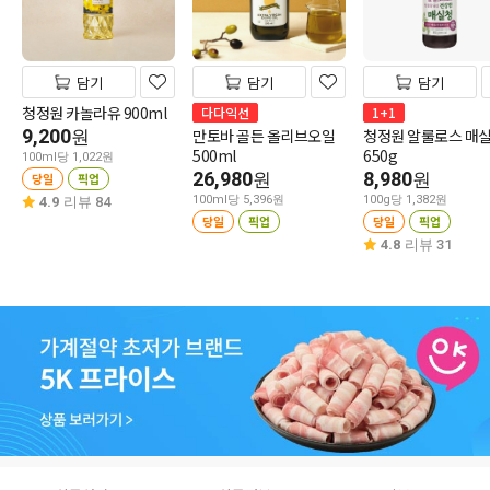
담기
담기
담기
청정원 카놀라유 900ml
다다익선
1+1
9,200
만토바 골든 올리브오일
청정원 알룰로스 매
원
500ml
650g
100ml당 1,022원
26,980
8,980
원
원
당일
픽업
100ml당 5,396원
100g당 1,382원
4.9
리뷰 84
당일
픽업
당일
픽업
4.8
리뷰 31