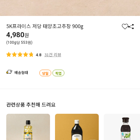
5K프라이스 저당 태양초고추장 900g
찜
공
4,980
원
하
유
(100g당 553원)
기
하
기
31건 리뷰
4.8
배송형태
당일
픽업
관련상품 추천해 드려요