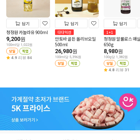
담기
담기
담기
청정원 카놀라유 900ml
다다익선
1+1
9,200
만토바 골든 올리브오일
청정원 알룰로스 매
원
500ml
650g
100ml당 1,022원
26,980
8,980
원
원
당일
픽업
100ml당 5,396원
100g당 1,382원
4.9
리뷰 84
당일
픽업
당일
픽업
4.8
리뷰 31