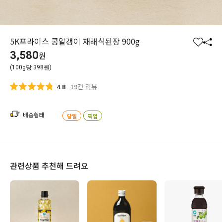
5K프라이스 콩알갱이 재래식된장 900g
찜
공
3,580
원
하
유
(100g당 398원)
기
하
기
19건 리뷰
4.8
배송형태
당일
픽업
관련상품 추천해 드려요