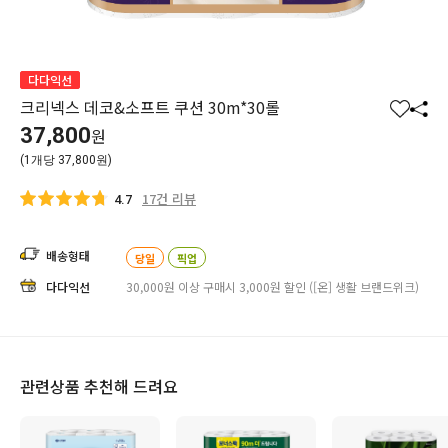
다다익선
크리넥스 데코&소프트 쿠션 30m*30롤
찜
공
37,800
원
하
유
(1개당 37,800원)
기
하
기
17건 리뷰
4.7
배송형태
당일
픽업
다다익선
30,000원 이상 구매시 3,000원 할인 ([온] 생활 브랜드위크)
관련상품 추천해 드려요