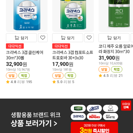
담기
담기
담기
코디 제주 오름 알로
다다익선
다다익선
라 화장지 30m*30
크리넥스 3겹 클린케어
크리넥스 3겹 컴포트소프
30m*30롤
트호호바 30+3x30
31,900
원
32,900
17,900
원
원
10m당 10,633원
당일
픽업
10m당 10,967원
10m당 181원
당일
픽업
당일
픽업
4.5
리뷰 21
4.8
리뷰 195
5.0
리뷰 5