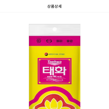
상품상세
리
가
가
할
별
할
0.0
뷰
인
5
인
0
격
격
전
개
전
가
만
가
격
점
격
중