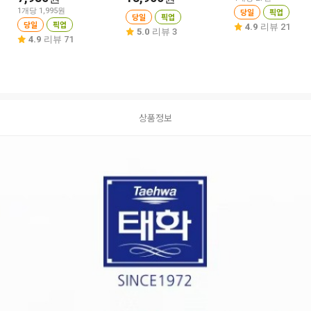
1개당 1,995원
당일
픽업
당일
픽업
당일
픽업
4.9
리뷰 21
5.0
리뷰 3
4.9
리뷰 71
상품정보