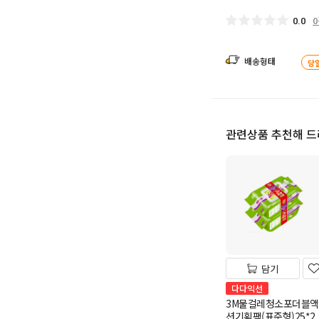
0.0
배송형태
당
관련상품 추천해 
담기
다다익선
3M물걸레청소포더블액
션기획팩(표준형)25*2