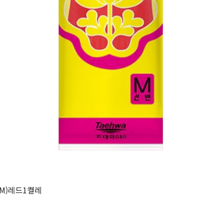
M)레드1켤레