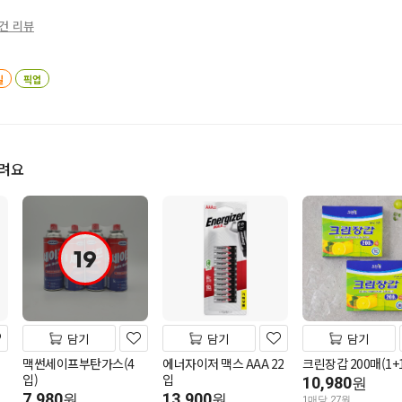
0건 리뷰
일
픽업
드려요
19
담기
담기
담기
맥썬세이프부탄가스(4
에너자이저 맥스 AAA 22
크린장갑 200매(1+1
입)
입
10,980
원
7,980
13,900
원
원
1매당 27원