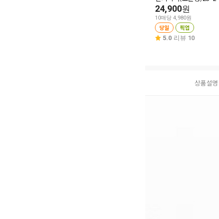
24,900
원
10매당 4,980원
당일
픽업
5.0
리뷰 10
상품설명