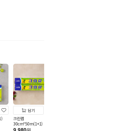
기
담기
담기
담기
)
크린랩
5K 프라이스 냄비 편수
명진 니트릴 다
30cm*50m(1+1)
16cm
중(100매)
9,980
4,980
8,980
원
원
원