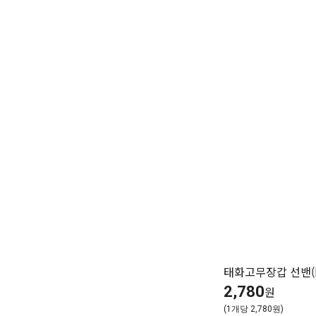
태화고무장갑 선밴(
2,780
원
(1개당 2,780원)