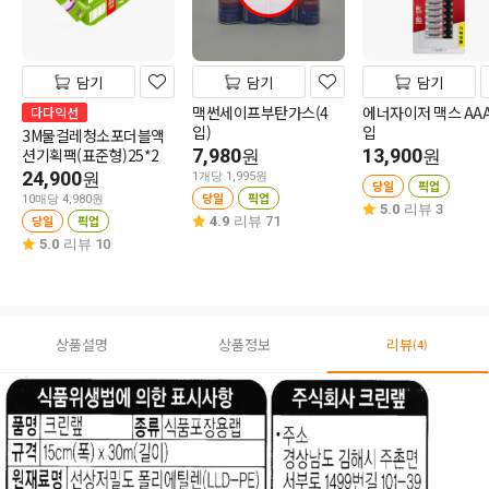
담기
담기
담기
맥썬세이프부탄가스(4
에너자이저 맥스 AAA
다다익선
입)
입
3M물걸레청소포더블액
션기획팩(표준형)25*2
7,980
13,900
원
원
24,900
원
1개당 1,995원
당일
픽업
당일
픽업
10매당 4,980원
5.0
리뷰 3
당일
픽업
4.9
리뷰 71
5.0
리뷰 10
상품설명
상품정보
리뷰
(4)