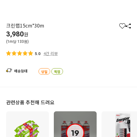
크린랩15cm*30m
찜
공
3,980
원
하
유
(1m당 133원)
기
하
기
4건 리뷰
5.0
배송형태
당일
픽업
관련상품 추천해 드려요
19