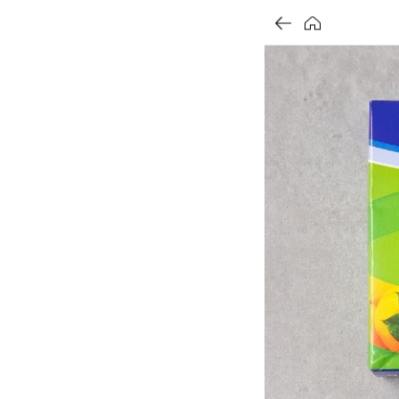
가
가
가
할
별
할
별
할
0.0
인
5
인
5
인
격
격
격
전
개
전
개
전
가
만
가
만
가
격
점
격
점
격
중
중