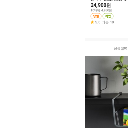
24,900
원
10매당 4,980원
당일
픽업
5.0
리뷰 10
상품설명