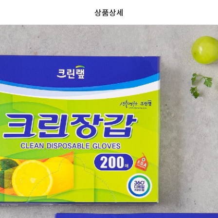
상품상세
리
리
가
가
뷰
할
별
할
0.0
뷰
0
인
5
인
0
격
격
전
개
전
가
만
가
격
점
격
중