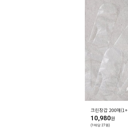
크린장갑 200매(1+
10,980
원
(1매당 27원)