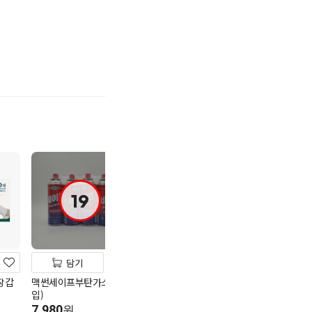
기
19
담기
담기
담기
장갑
맥썬세이프부탄가스(4
크린랩15cm*30m
도루코 잘쿡 집게
입)
3,980
7,900
원
원
7,980
원
1m당 133원
1개당 7,900원