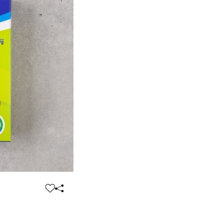
찜
공
하
유
기
하