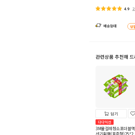
2
4.9
배송형태
당
관련상품 추천해 
담기
다다익선
3M물걸레청소포더블액
션기획팩(표준형)25*2