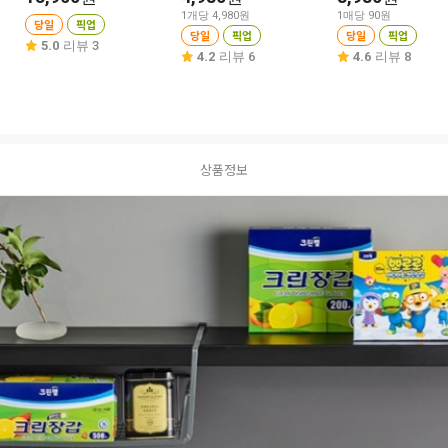
1개당 4,980원
1매당 90원
당일
픽업
당일
픽업
당일
픽업
5.0
리뷰 3
4.2
리뷰 6
4.6
리뷰 8
상품정보