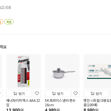
1건 리뷰
일
픽업
드려요
담기
담기
담기
에너자이저 맥스 AAA 22
5K 프라이스 냄비 편수
명진 니트릴 다용도
입
16cm
중(100매)
13,900
4,980
8,980
원
원
원