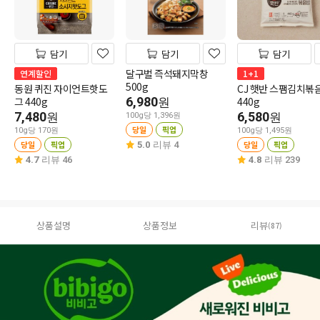
담기
담기
담기
달구벌 즉석돼지막창
연계할인
1+1
500g
동원 퀴진 자이언트핫도
CJ 햇반 스팸김치볶
그 440g
6,980
440g
원
7,480
6,580
원
원
100g당 1,396원
당일
픽업
10g당 170원
100g당 1,495원
당일
픽업
당일
픽업
5.0
리뷰 4
4.7
리뷰 46
4.8
리뷰 239
상품설명
상품정보
리뷰
(87)