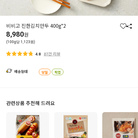
비비고 진한김치만두 400g*2
찜
공
8,980
원
하
유
(100g당 1,123원)
기
하
기
87건 리뷰
4.8
배송형태
당일
픽업
관련상품 추천해 드려요