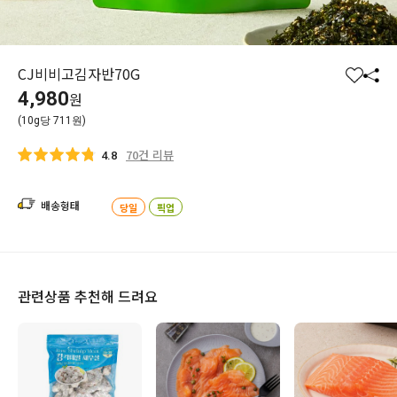
CJ비비고김자반70G
찜
공
4,980
원
하
유
(10g당 711원)
기
하
기
70건 리뷰
4.8
배송형태
당일
픽업
관련상품 추천해 드려요