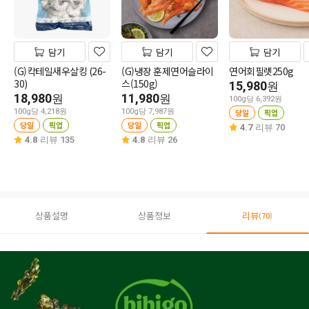
담기
담기
담기
(G)칵테일새우살킹 (26-
(G)냉장 훈제연어슬라이
연어회필렛250g
30)
스(150g)
15,980
원
18,980
11,980
원
원
100g당 6,392원
100g당 4,218원
100g당 7,987원
당일
픽업
당일
픽업
당일
픽업
4.7
리뷰 70
4.8
리뷰 135
4.8
리뷰 26
상품설명
상품정보
리뷰
(70)