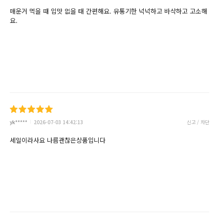
매운거 먹을 때 입맛 없을 태 간편해요. 유통기한 넉넉하고 바삭하고 고소해
요.
yk*****
2026-07-03 14:42:13
신고 / 차단
세일이라사요 나름괜찮은상품입니다