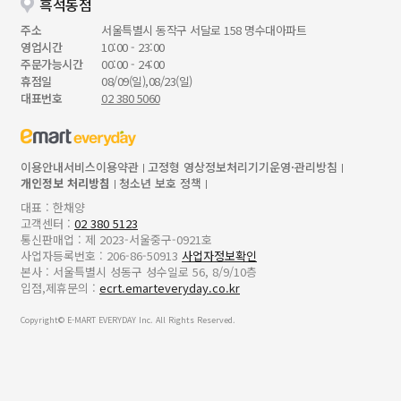
흑석동점
주소
서울특별시 동작구 서달로 158 명수대아파트
영업시간
10:00 - 23:00
주문가능시간
00:00 - 24:00
휴점일
08/09(일),08/23(일)
대표번호
02 380 5060
이용안내
서비스이용약관
고정형 영상정보처리기기운영·관리방침
개인정보 처리방침
청소년 보호 정책
대표 : 한채양
고객센터 :
02 380 5123
통신판매업 : 제 2023-서울중구-0921호
사업자등록번호 : 206-86-50913
사업자정보확인
본사 : 서울특별시 성동구 성수일로 56, 8/9/10층
입점,제휴문의 :
ecrt.emarteveryday.co.kr
Copyright© E-MART EVERYDAY Inc. All Rights Reserved.