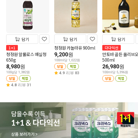
담기
담기
담기
청정원 카놀라유 900ml
1+1
다다익선
청정원 알룰로스 매실청
9,200
만토바 골든 올리브
원
650g
500ml
100ml당 1,022원
8,980
26,980
원
원
당일
픽업
100g당 1,382원
100ml당 5,396원
4.9
리뷰 83
당일
픽업
당일
픽업
4.8
리뷰 31