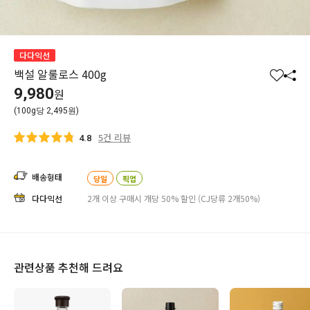
다다익선
백설 알룰로스 400g
찜
공
9,980
원
하
유
(100g당 2,495원)
기
하
기
5건 리뷰
4.8
배송형태
당일
픽업
다다익선
2개 이상 구매시 개당 50% 할인 (CJ당류 2개50%)
관련상품 추천해 드려요