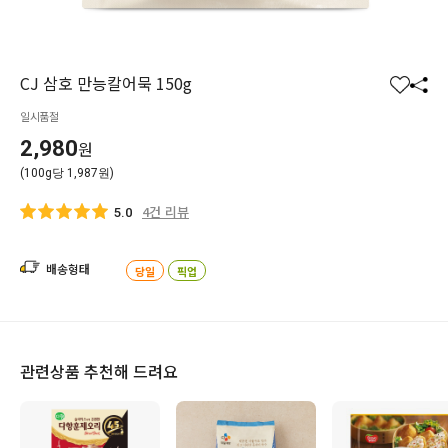
CJ 삼호 만능칼어묵 150g
찜
공
일시품절
하
유
기
하
2,980
원
기
(100g당 1,987원)
4건 리뷰
5.0
배송형태
당일
픽업
관련상품 추천해 드려요