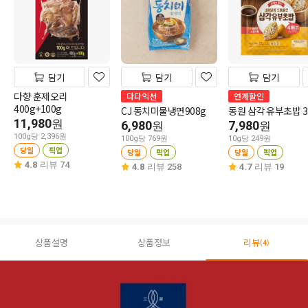
담기
담기
담기
다향 훈제오리
다다익선
연계할인
400g+100g
CJ 동치미물냉면908g
동원 삼각 유부초밥 3
11,980
원
6,980
7,980
원
원
100g당 2,396원
100g당 769원
10g당 249원
당일
픽업
당일
픽업
당일
픽업
4.8
리뷰 74
4.8
리뷰 258
4.7
리뷰 19
상품설명
상품정보
리뷰
(4)