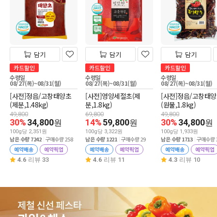
담기
담기
담기
카드할인
카드할인
카드할인
수령일
수령일
수령일
08/27(목)~08/31(월)
08/27(목)~08/31(월)
08/27(목)~08/31(월)
[사전]정읍/고창태양초
[사전]영양세절초(제
[사전]정읍/고창태
(제분,1.48kg)
분,1.8kg)
(원물,1.8kg)
49,800
69,800
49,800
30%
34,800
14%
59,800
30%
34,800
원
원
원
100g당 2,351원
100g당 3,322원
100g당 1,933원
남은 수량 7242
구매수량 258
남은 수량 1221
구매수량 29
남은 수량 1713
구매수량 
예약배송
예약픽업
예약배송
예약픽업
예약배송
예약픽업
4.6
리뷰 33
4.6
리뷰 11
4.3
리뷰 10