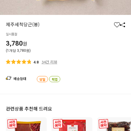
제주세척당근(봉)
찜
공
일시품절
하
유
기
하
3,780
원
기
(1개당 3,780원)
34건 리뷰
4.8
배송형태
당일
픽업
관련상품 추천해 드려요
사전 예약
사전 예약
사전 예약