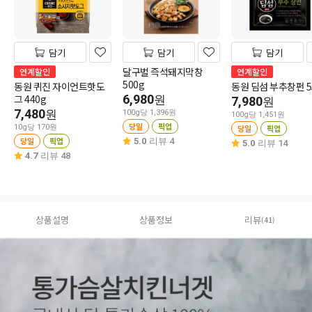
담기
담기
담기
달구벌 즉석돼지막창
연계할인
연계할인
500g
동원 퀴진 자이언트핫도
동원 딤섬 부추창펀 5
그 440g
6,980
원
7,980
원
7,480
원
100g당 1,396원
100g당 1,451원
당일
픽업
10g당 170원
당일
픽업
당일
픽업
5.0
리뷰 4
5.0
리뷰 14
4.7
리뷰 48
상품설명
상품정보
리뷰
(41)