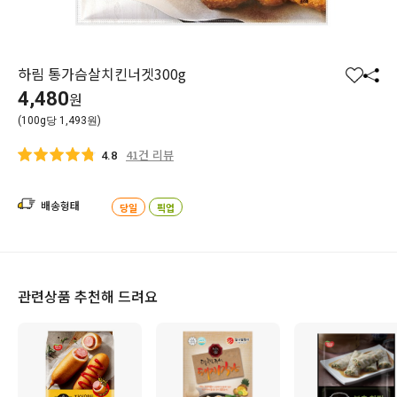
하림 통가슴살치킨너겟300g
찜
공
4,480
원
하
유
(100g당 1,493원)
기
하
기
41건 리뷰
4.8
배송형태
당일
픽업
관련상품 추천해 드려요