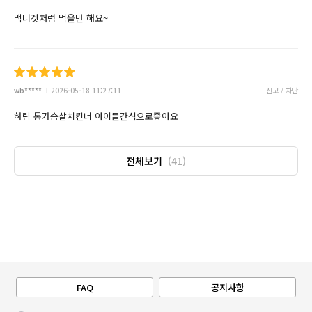
맥너겟처럼 먹을만 해요~
wb*****
2026-05-18 11:27:11
신고 / 차단
하림 통가슴살치킨너 아이들간식으로좋아요
전체보기
(41)
FAQ
공지사항