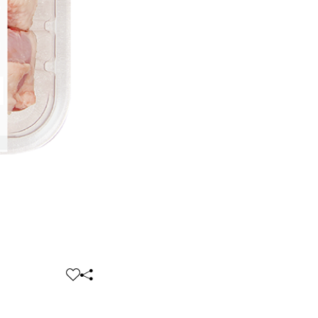
찜
공
하
유
기
하