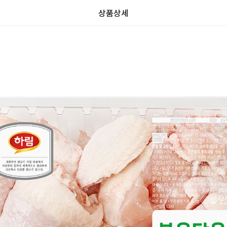
상품상세
할
가
가
할
별
할
별
인
5
인
5
인
격
격
전
개
전
개
율
가
만
가
만
격
점
격
점
중
중