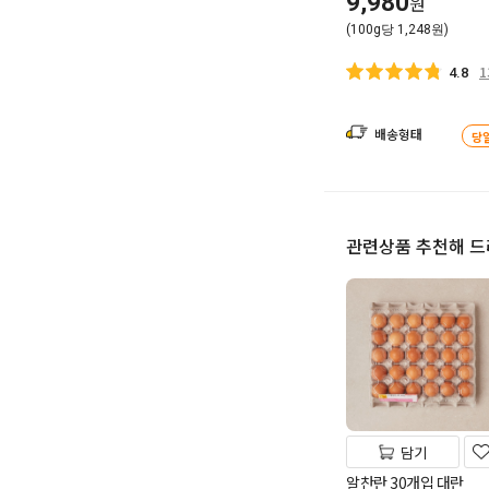
9,980
원
(100g당 1,248원)
1
4.8
배송형태
당
관련상품 추천해 
담기
알찬란 30개입 대란