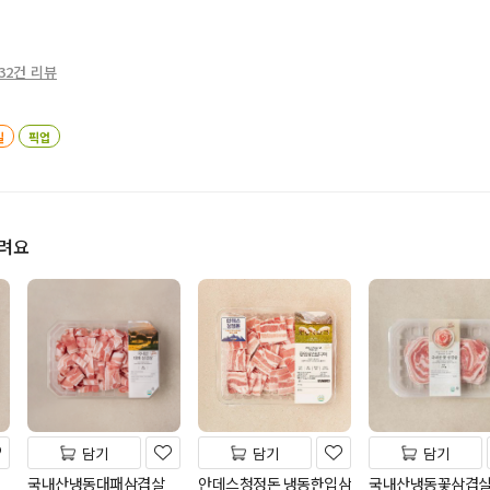
32건 리뷰
일
픽업
드려요
담기
담기
담기
국내산냉동대패삼겹살
안데스청정돈 냉동한입삼
국내산냉동꽃삼겹