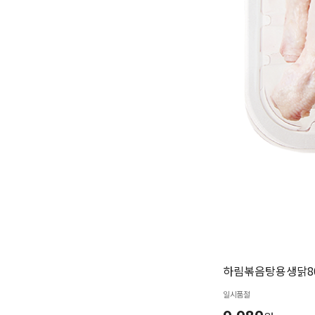
하림볶음탕용생닭80
일시품절