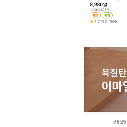
8,980
원
100g당 576원
당일
픽업
4.7
리뷰 1656
상품설명