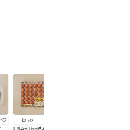
기
담기
담기
담기
살
파머스픽 1등급란 30개입
하림 무항생제 1등급 신선
(2번)풀무원 동