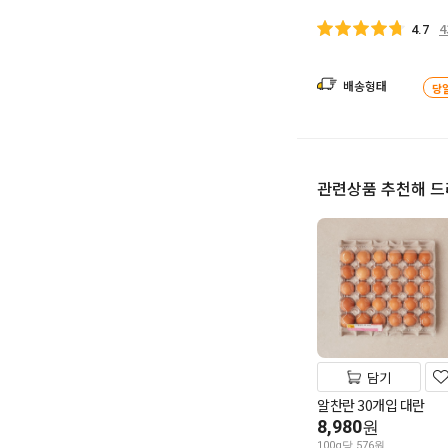
4
4.7
배송형태
당
관련상품 추천해 
담기
알찬란 30개입 대란
8,980
원
100g당 576원