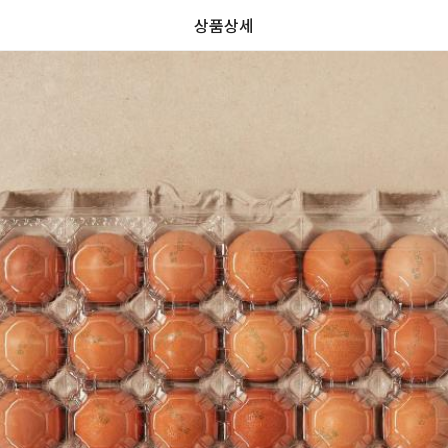
상품상세
할
가
가
할
별
할
별
인
5
인
5
인
격
격
전
개
전
개
율
가
만
가
만
격
점
격
점
중
중