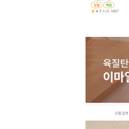
당일
픽업
4.7
리뷰 1657
상품설명