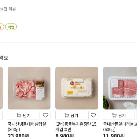
31건 리뷰
일
픽업
드려요
담기
담기
담기
국내산냉동대패삼겹살
(2번)동물복지유정란 15
국내산돈앞다리불
(800g)
개입 특란
(600g)
23,980
8,980
11,980
원
원
원