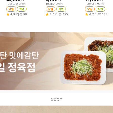
100g당 2,998원
100g당 998원
100g당 1,997원
당일
픽업
당일
픽업
당일
픽업
4.9
리뷰 99
4.6
리뷰 125
4.7
리뷰 138
상품정보