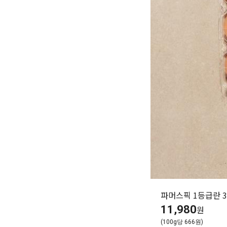
파머스픽 1등급란 
11,980
원
(100g당 666원)