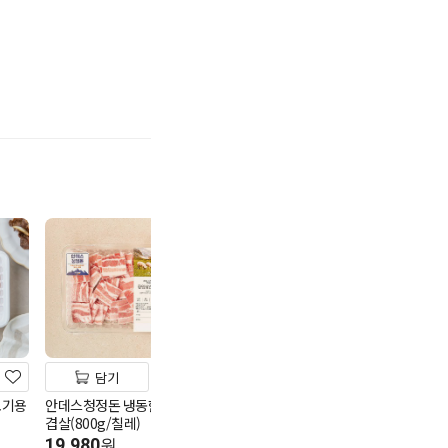
기
담기
담기
담기
고기용
안데스청정돈 냉동한입삼
하림 무항생제 1등급 신선
(2번)풀무원 동
겹살(800g/칠레)
란(15)
정란(15)
19,980
7,980
9,980
원
원
원