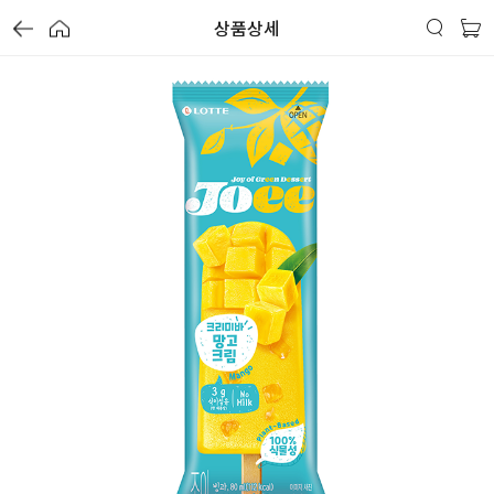
상품상세
할
가
할
가
할
가
할
별
할
별
할
별
인
5
인
5
인
5
인
격
인
격
인
격
전
개
전
개
전
개
율
율
율
가
만
가
만
가
만
격
점
격
점
격
점
중
중
중