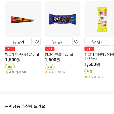
담기
담기
담기
2+1
2+1
2+1
빙그레 더위사냥 140ml
빙그레 엔초바85ml
빙그레 따옴바 납작
아 75ml
1,500
1,500
원
원
1,500
원
픽업
픽업
픽업
4.9
리뷰 58
4.9
리뷰 52
4.9
리뷰 9
관련상품 추천해 드려요