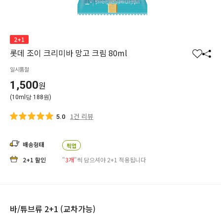
2+1
롯데 조이 크리미바 망고 크림 80ml
찜
공
일시품절
하
유
기
하
1,500
원
기
(10ml당 188원)
1건 리뷰
5.0
배송형태
픽업
2+1 할인
"
3개
"씩 담으셔야 2+1 적용됩니다
바/튜브류 2+1 (교차가능)