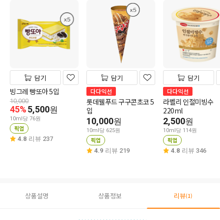
담기
담기
담기
빙그레 빵또아 5입
다다익선
다다익선
롯데웰푸드 구구콘초코 5
라벨리 인절미빙수
10,000
45%
5,500
원
입
220ml
10ml당 76원
10,000
2,500
원
원
픽업
10ml당 625원
10ml당 114원
4.8
리뷰 237
픽업
픽업
4.9
리뷰 219
4.8
리뷰 346
상품설명
상품정보
리뷰
(1)