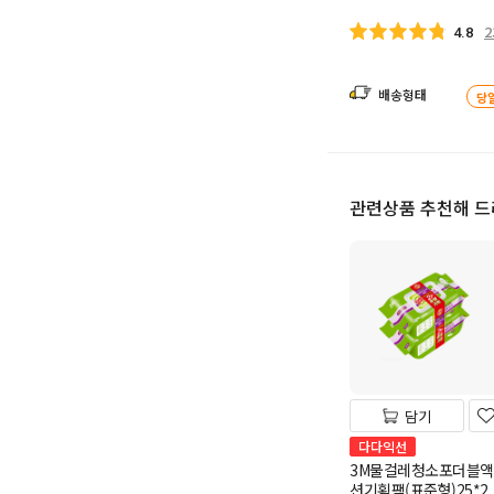
2
4.8
배송형태
당
관련상품 추천해 
담기
다다익선
3M물걸레청소포더블액
션기획팩(표준형)25*2