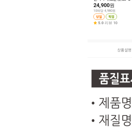
24,900
원
10매당 4,980원
당일
픽업
5.0
리뷰 10
상품설명