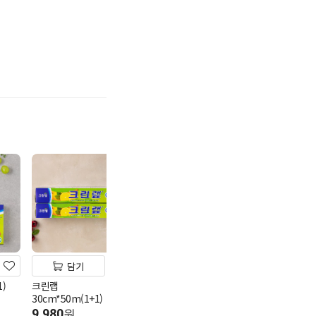
기
담기
담기
담기
)
크린랩
5K 프라이스 냄비 편수
명진 니트릴 다
30cm*50m(1+1)
16cm
중(100매)
9,980
4,980
8,980
원
원
원