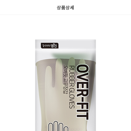
상품상세
리
가
가
할
별
할
0.0
뷰
인
5
인
0
격
격
전
개
전
가
만
가
격
점
격
중