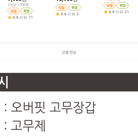
1개당 1,995원
당일
픽업
당일
픽업
당일
픽업
4.9
리뷰 21
5.0
리뷰 3
4.9
리뷰 71
상품정보