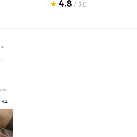
4.8
/ 5.0
:20
굿국
25:51
했어요