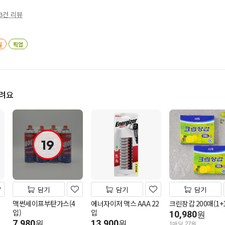
3건 리뷰
일
픽업
드려요
19
담기
담기
담기
맥썬세이프부탄가스(4
에너자이저 맥스 AAA 22
크린장갑 200매(1+1
입)
입
10,980
원
7,980
13,900
원
원
1매당 27원