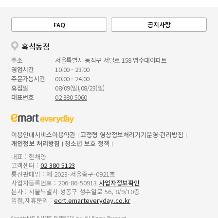
FAQ
공지사항
흑석동점
주소
서울특별시 동작구 서달로 158 명수대아파트
영업시간
10:00 - 23:00
주문가능시간
00:00 - 24:00
휴점일
08/09(일),08/23(일)
대표번호
02 380 5060
이용안내
서비스이용약관
고정형 영상정보처리기기운영·관리방침
개인정보 처리방침
청소년 보호 정책
대표 : 한채양
고객센터 :
02 380 5123
통신판매업 : 제 2023-서울중구-0921호
사업자등록번호 : 206-86-50913
사업자정보확인
본사 : 서울특별시 성동구 성수일로 56, 8/9/10층
입점,제휴문의 :
ecrt.emarteveryday.co.kr
Copyright© E-MART EVERYDAY Inc. All Rights Reserved.