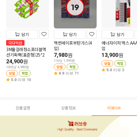
19
담기
담기
담기
맥썬세이프부탄가스(4
에너자이저 맥스 AAA
다다익선
입)
입
3M물걸레청소포더블액
션기획팩(표준형)25*2
7,980
13,900
원
원
24,900
원
1개당 1,995원
당일
픽업
당일
픽업
10매당 4,980원
5.0
리뷰 3
당일
픽업
4.9
리뷰 71
5.0
리뷰 10
상품설명
상품정보
리뷰
(10)