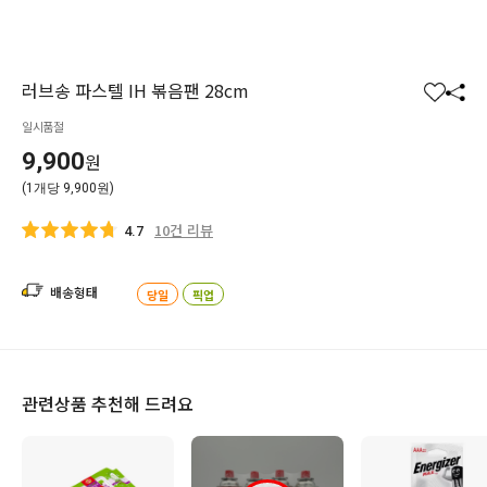
러브송 파스텔 IH 볶음팬 28cm
찜
공
일시품절
하
유
기
하
9,900
원
기
(1개당 9,900원)
10건 리뷰
4.7
배송형태
당일
픽업
관련상품 추천해 드려요