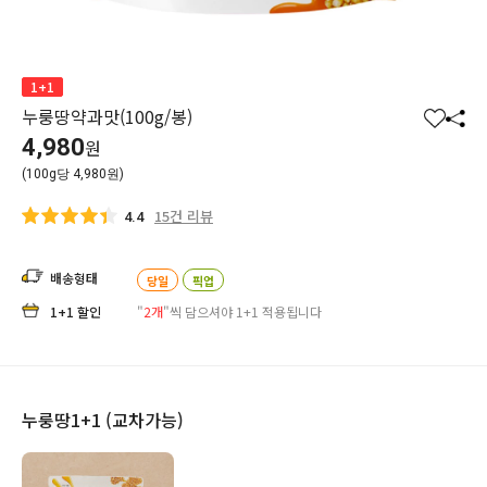
1+1
누룽땅약과맛(100g/봉)
찜
공
4,980
원
하
유
(100g당 4,980원)
기
하
기
15건 리뷰
4.4
배송형태
당일
픽업
1+1 할인
"
2개
"씩 담으셔야 1+1 적용됩니다
누룽땅1+1 (교차가능)