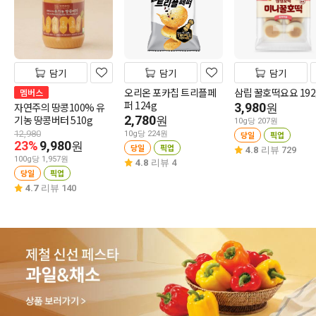
담기
담기
담기
오리온 포카칩 트리플페
삼립 꿀호떡요요 192
멤버스
퍼 124g
자연주의 땅콩100% 유
3,980
원
기농 땅콩버터 510g
2,780
원
10g당 207원
12,980
10g당 224원
당일
픽업
23%
9,980
원
당일
픽업
4.8
리뷰 729
100g당 1,957원
4.8
리뷰 4
당일
픽업
4.7
리뷰 140