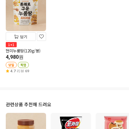
담기
1+1
현미누룽땅(120g/봉)
4,980
원
당일
픽업
4.7
리뷰 69
관련상품 추천해 드려요