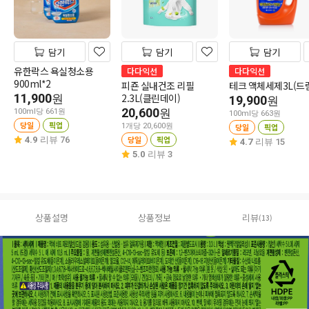
담기
담기
담기
유한락스 욕실청소용
다다익선
다다익선
900ml*2
피죤 실내건조 리필
테크 액체세제3L(드
11,900
2.3L(클린데이)
원
19,900
원
20,600
원
100ml당 661원
100ml당 663원
당일
픽업
1개당 20,600원
당일
픽업
당일
픽업
4.9
리뷰 76
4.7
리뷰 15
5.0
리뷰 3
상품설명
상품정보
리뷰
(13)