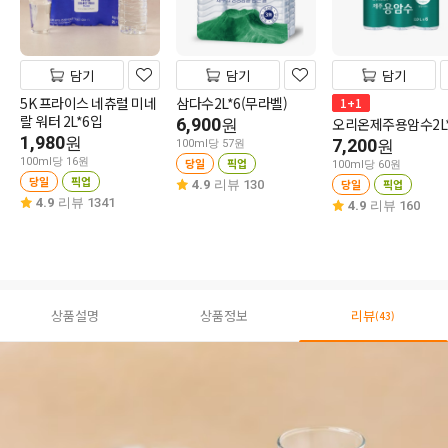
담기
담기
담기
5K 프라이스 네츄럴 미네
삼다수2L*6(무라벨)
1+1
랄 워터 2L*6입
6,900
오리온제주용암수2L
원
1,980
원
7,200
원
100ml당 57원
100ml당 16원
당일
픽업
100ml당 60원
당일
픽업
당일
픽업
4.9
리뷰 130
4.9
리뷰 1341
4.9
리뷰 160
상품설명
상품정보
리뷰
(43)