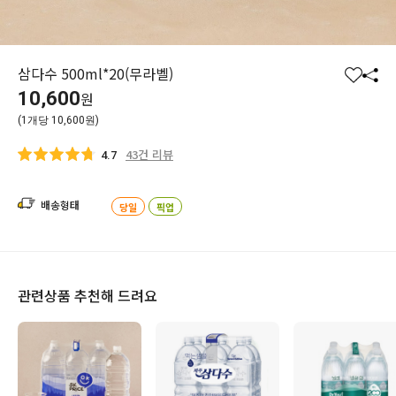
삼다수 500ml*20(무라벨)
찜
공
10,600
원
하
유
(1개당 10,600원)
기
하
기
43건 리뷰
4.7
배송형태
당일
픽업
관련상품 추천해 드려요