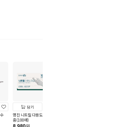
기
19
담기
담기
담기
편수
명진 니트릴 다용도장갑
맥썬세이프부탄가스(4
크린랩15cm*3
중(100매)
입)
3,980
원
8,980
7,980
원
원
1m당 133원