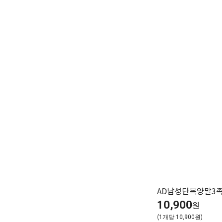
AD남성단목양말3
10,900
원
(1개당 10,900원)