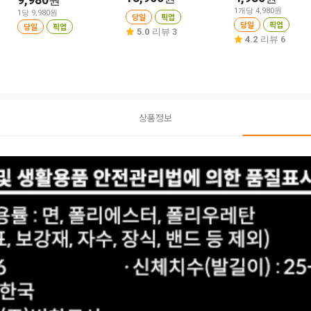
원
1개당 4,980원
1당 9,980원
당일
픽업
당일
픽업
당일
픽업
5.0
리뷰 3
4.2
리뷰 6
상품정보