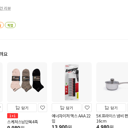
0건 리뷰
일
픽업
드려요
담기
담기
담기
에너자이저 맥스 AAA 22
5K 프라이스 냄비 
1+1
입
16cm
스케쳐스남단목4족
13,900
4,980
원
원
9,980