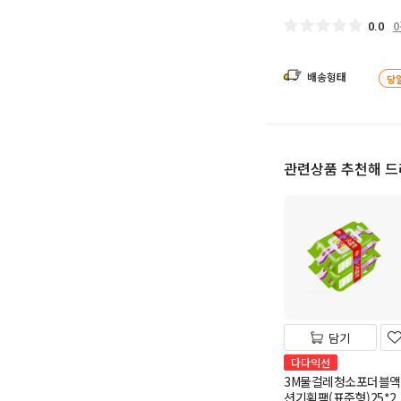
0.0
배송형태
당
관련상품 추천해 
담기
다다익선
3M물걸레청소포더블액
션기획팩(표준형)25*2