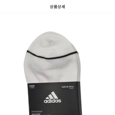
상품상세
리
가
가
할
0.0
뷰
할
별
인
0
인
5
격
격
전
전
개
가
가
만
격
격
점
중