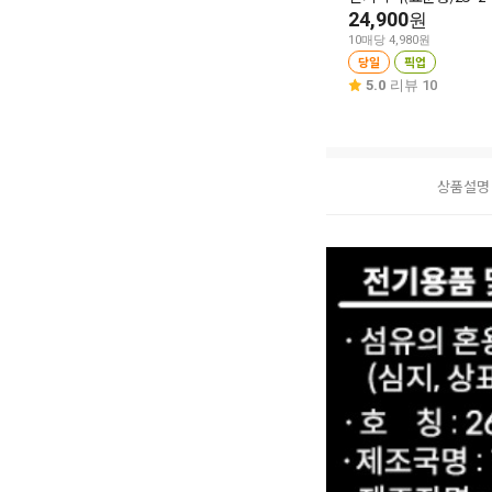
24,900
원
10매당 4,980원
당일
픽업
5.0
리뷰 10
상품설명