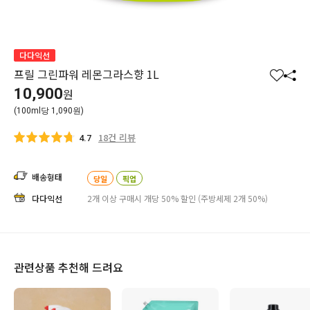
다다익선
프릴 그린파워 레몬그라스향 1L
찜
공
10,900
원
하
유
(100ml당 1,090원)
기
하
기
18건 리뷰
4.7
배송형태
당일
픽업
다다익선
2개 이상 구매시 개당 50% 할인 (주방세제 2개 50%)
관련상품 추천해 드려요