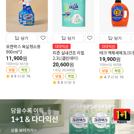
담기
담기
담기
유한락스 욕실청소용
다다익선
다다익선
900ml*2
피죤 실내건조 리필
테크 액체세제3L(드
11,900
2.3L(클린데이)
원
19,900
원
20,600
원
100ml당 661원
100ml당 663원
당일
픽업
1개당 20,600원
당일
픽업
당일
픽업
4.9
리뷰 76
4.7
리뷰 15
5.0
리뷰 3