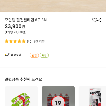
모던탭 절전멀티탭 6구 3M
찜
공
23,900
원
하
유
(1개당 23,900원)
기
하
기
1건 리뷰
5.0
배송형태
당일
픽업
관련상품 추천해 드려요
19