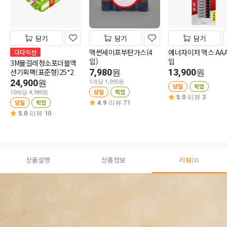
담기
담기
담기
맥썬세이프부탄가스(4
에너자이저 맥스 AAA
다다익선
입)
입
3M물걸레청소포더블액
션기획팩(표준형)25*2
7,980
13,900
원
원
24,900
원
1개당 1,995원
당일
픽업
당일
픽업
10매당 4,980원
5.0
리뷰 3
당일
픽업
4.9
리뷰 71
5.0
리뷰 10
상품설명
상품정보
리뷰
(1)