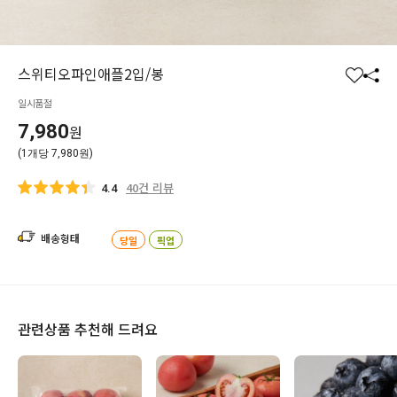
스위티오파인애플2입/봉
찜
공
일시품절
하
유
기
하
7,980
원
기
(1개당 7,980원)
40건 리뷰
4.4
배송형태
당일
픽업
관련상품 추천해 드려요