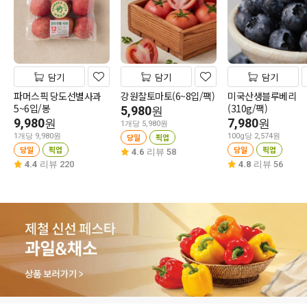
담기
담기
담기
파머스픽 당도선별사과
강원찰토마토(6~8입/팩)
미국산생블루베리
5~6입/봉
(310g/팩)
5,980
원
9,980
7,980
원
원
1개당 5,980원
1개당 9,980원
당일
픽업
100g당 2,574원
당일
픽업
당일
픽업
4.6
리뷰 58
4.4
리뷰 220
4.8
리뷰 56