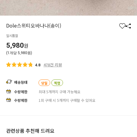
Dole스위티오바나나(송이)
찜
공
일시품절
하
유
기
하
5,980
원
기
(1개당 5,980원)
478건 리뷰
4.8
배송형태
당일
픽업
수량제한
최대
5
개까지
구매 가능해요
수량제한
1회 구매 시 5
개까지 구매할 수 있어요
관련상품 추천해 드려요