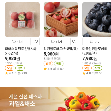
담기
담기
담기
파머스픽 당도선별사과
강원찰토마토(6~8입/팩)
미국산생블루베리
5~6입/봉
(310g/팩)
5,980
원
9,980
7,980
원
원
1개당 5,980원
1개당 9,980원
당일
픽업
100g당 2,574원
당일
픽업
당일
픽업
4.6
리뷰 57
4.4
리뷰 219
4.8
리뷰 55