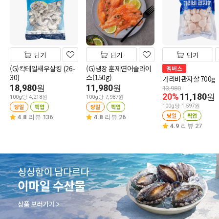
담기
담기
담기
(G)칵테일새우살킹 (26-
(G)냉장 훈제연어슬라이
멤버스
30)
스(150g)
가리비관자살 700g
18,980
11,980
원
원
13,980
20%
11,180
원
100g당 4,218원
100g당 7,987원
당일
픽업
당일
픽업
100g당 1,597원
당일
픽업
4.8
리뷰 136
4.8
리뷰 26
4.9
리뷰 27