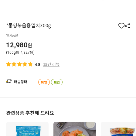
*통영볶음용멸치300g
찜
공
일시품절
하
유
기
하
12,980
원
기
(100g당 4,327원)
15건 리뷰
4.8
배송형태
당일
픽업
관련상품 추천해 드려요